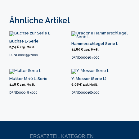
Ähnliche Artikel
Buchse L-Serie
Hammerschlegel Serie L
2,74
€
zzgl. MwSt.
11,80
€
zzgl. MwSt.
DRND00003926000
DRND00001693000
Mutter M 10 L-Serie
Y-Messer (Serie L)
1,18
€
6,08
€
zzgl. MwSt.
zzgl. MwSt.
DRND00003839000
DRND00001669000
ERSATZTEIL KATEGORIEN